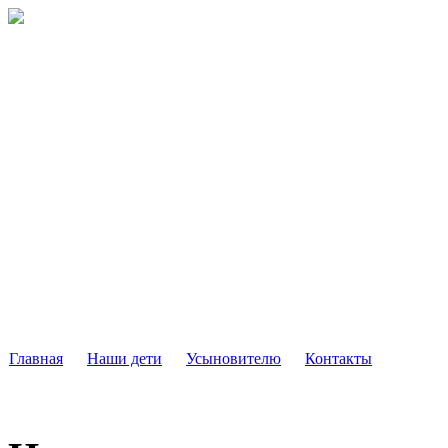
РЕГИОНАЛЬНЫЙ 
ДЕТЕЙ, ОСТАВШИХС
РОДИТЕЛЕЙ,
МОСКОВСКОЙ ОБЛА
Главная
Наши дети
Усыновителю
Контакты