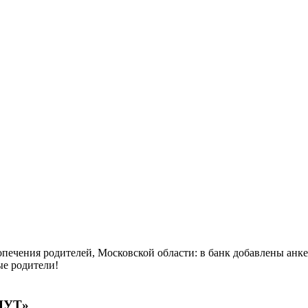
НЫХ
ЕЛЕЙ,
опечения родителей, Московской области: в банк добавлены ан
ые родители!
ЖДУТ»