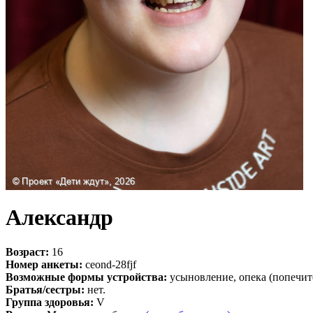
Александр
Возраст:
16
Номер анкеты:
ceond-28fjf
Возможные формы устройства:
усыновление, опека (попечит
Братья/сестры:
нет.
Группа здоровья:
V